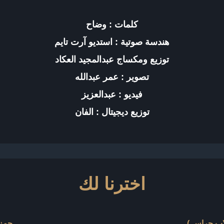
كلمات : وضاح
هندسة صوتية : استديو آرت تايم
توزيع ومكساج عبدالمجيد العكاد
تصوير : عمر عبدالله
فيديو : عبدالعزيز
توزيع ديجيتال : الفان
اخترنا لك
اب حراس )
حمزة