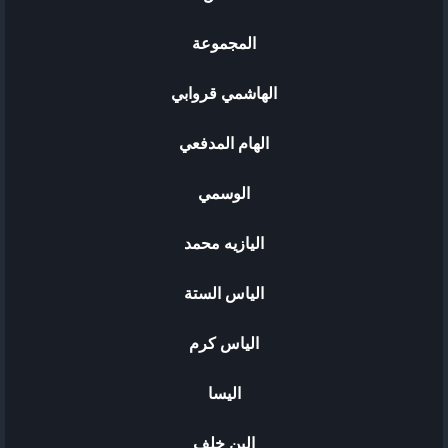
المجموعة
الهاشمي قروابي
الهام المدفعي
الوسمي
اليازيه محمد
الياس الستة
الياس كرم
اليسا
الين خلف