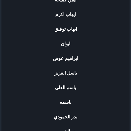
ايهاب اكرم
ايهاب توفيق
ايوان
اﺑﺮﺍﻫﻴﻢ ﻋﻮﺽ
باسل العزيز
باسم العلي
باسمه
بدر الحمودي