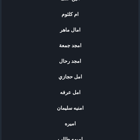
ام كلثوم
امال ماهر
امجد جمعة
امجد رحال
امل حجازي
امل عرفه
امنيه سليمان
اميره
اميمه طالب