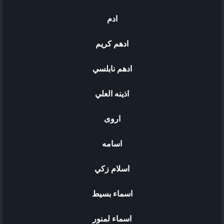
ادم
ادهم كريم
ادهم نابلسي
اذينه العلي
اروى
اسامه
اسلام زكي
اسماء بسيط
اسماء لمنور