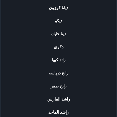
ديانا كرزون
ديكو
دينا حايك
ذكرى
رائد كبها
رابح درياسه
رابح صقر
راشد الفارس
راشد الماجد