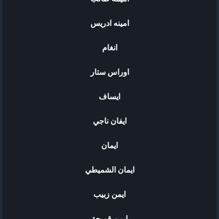
امينه ادريس
انغام
اوراس ستار
ايساف
ايفان ناجي
ايمان
ايمان الشميطي
ايمن زبيب
ايمن قميحة