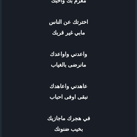
مغرم بك واحبك
اخترتك عن الناس
مابي غير قربك
واعدني واواعدك
مانرضى بالغياب
عاهدني واعاهدك
نبقى اوفى احباب
في هجرك ماجازيك
بخيب ضنونك